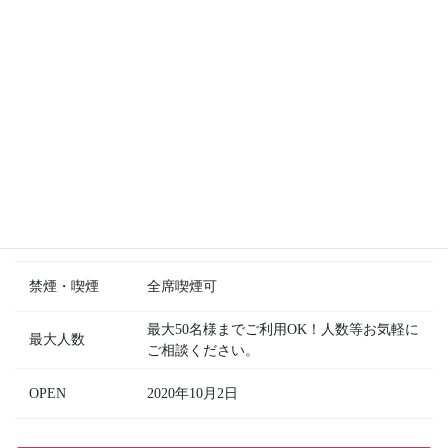
席数
カウンター13席、テーブル4席×3 計25席
電話番号
07058129070
平均予算
【ディナー】 3500円〜
現金、クレジットカード各種、paypay、電子
支払方法
マネー（ICOCA、SUICA、PASMO等）使用
できます。
QR決済
paypay
禁煙・喫煙
全席喫煙可
最大50名様までご利用OK！人数等お気軽に
最大人数
ご相談ください。
OPEN
2020年10月2日